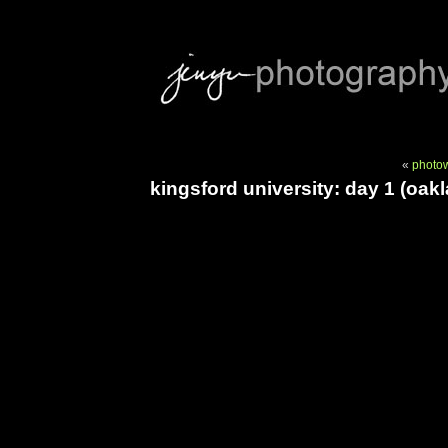
«
photow
kingsford university: day 1 (oak